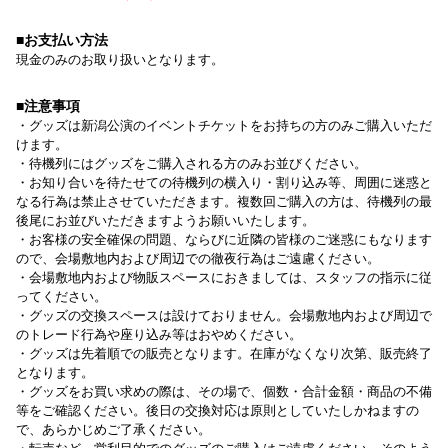
■お支払い方法
現金のみのお取り扱いとなります。
■注意事項
・グッズは新潟公演のイベントチケットをお持ちの方のみご購入いただ
けます。
・待機列にはグッズをご購入される方のみお並びください。
・お知り合いを待たせての待機列の横入り・割り込み等、周囲に迷惑と
なる行為は禁止させていただきます。複数回ご購入の方は、待機列の最
後尾にお並びいただきますようお願いいたします。
・お客様の安全確保の問題、ならびに近隣の皆様のご迷惑にもなります
ので、会場敷地内および周辺での徹夜行為はご遠慮ください。
・会場敷地内および物販スペースにおきましては、スタッフの指示に従
ってください。
・グッズの交換スペースは設けておりません。会場敷地内および周辺で
のトレード行為や座り込み等はおやめください。
・グッズは先着順での販売となります。在庫がなくなり次第、販売終了
となります。
・グッズをお買い求めの際は、その場で、個数・合計金額・商品の不備
等をご確認ください。後日の交換対応は原則としていたしかねますの
で、あらかじめご了承ください。